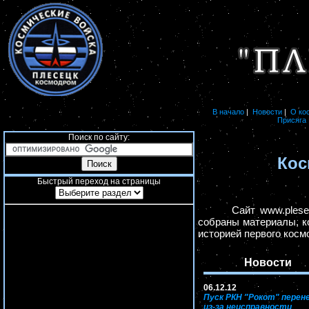
В начало
|
Новости
|
О ко
Присяга
Поиск по сайту:
Кос
Быстрый переход на страницы
Сайт www.plesetz
собраны материалы, к
историей первого косм
Новости
06.12.12
Пуск РКН "Рокот" перен
из-за неисправности