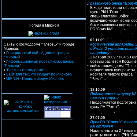
разгонного блока "Бриз-
В ходе подготовки к пров
пуска РКН "Рокот"
специалистами Войск
воздушно-космической об
были выявлены неисправ
Погода в Мирном
РБ "Бриз-КМ"…
02.11.09
Сайты о космодроме "Плесецк" и городе
Космические аппараты 
Мирный:
и Proba-2 успешно выве
•
Официальный сайт Администрации
на орбиту
г.Мирный
2 ноября 2009 г в 04:50 Д
•
Информационный портал космодрома
боевым расчетом Космиче
"Плесецк"
войск с космодрома "Плесе
•
"Вестник космодрома"
осуществлен пуск ракеты-
•
Сайт для тех, кто скучает по Мирному
носителя легкого класса
•
MIRNIN - Первый форум Мирного
"Рокот"…
18.10.09
Подготовка к запуску КА
SMOS и Proba-2
Продолжается подготовка 
пуску РН "Рокот"…
27.07.09
Пуск РН "Союз-У" с вое
КА отложен
Намеченный на 27 июля п
ракеты-носителя (РН) "Со