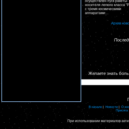
осуществлен пуск ракеты-
носителя легкого класса "Р
с тремя космическими
аппаратами…
Архив нов
Последн
Желаете знать бол
В начало
|
Новости
|
О ко
Присяга
При использовании материалов акти