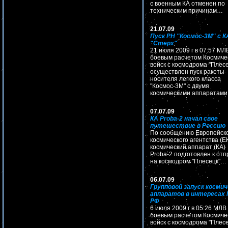
с военным КА отменен по
техническим причинам…
21.07.09
Пуск РН "Космос-3М" с К
"Стерх"
21 июля 2009 г в 07:57 МЛ
боевым расчетом Космиче
войск с космодрома "Плесе
осуществлен пуск ракеты-
носителя легкого класса
"Космос-3М" с двумя
космическими аппаратам
07.07.09
КА Proba-2 начал свое
путешествие в Россию
По сообщению Европейск
космического агентства (Е
космический аппарат (КА)
Proba-2 подготовлен к отп
на космодром "Плесецк"…
06.07.09
Групповой запуск космич
аппаратов в интересах
РФ
6 июля 2009 г в 05:26 МЛВ
боевым расчетом Космиче
войск с космодрома "Плесе