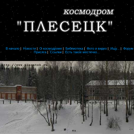
В начало
|
Новости
|
О космодроме
|
Библиотека
|
Фото и видео
|
Ищу...
|
Форум
Присяга
|
Ссылки
|
Есть такое местечко...