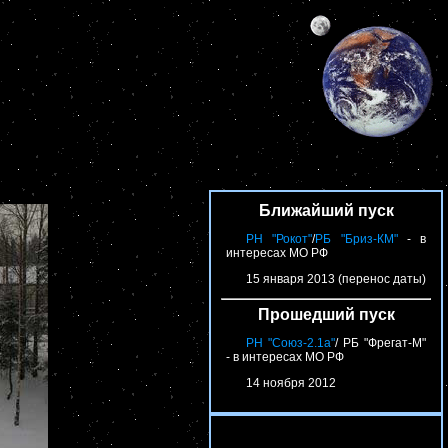
Ближайший пуск
РН "Рокот"
/
РБ "Бриз-КМ"
- в
интересах МО РФ
15 января 2013 (перенос даты)
Прошедший пуск
РН "Союз-2.1а"
/ РБ "Фрегат-М"
- в интересах МО РФ
14 ноября 2012