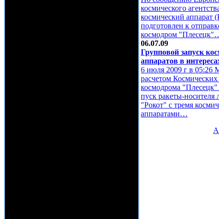
космического агентств
космический аппарат (
подготовлен к отправк
космодром "Плесецк"
06.07.09
Групповой запуск ко
аппаратов в интерес
6 июля 2009 г в 05:26
расчетом Космических 
космодрома "Плесецк"
пуск ракеты-носителя 
"Рокот" с тремя косми
аппаратами…
А