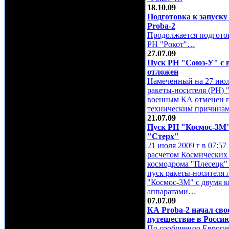
18.10.09
Подготовка к запуск
Proba-2
Продолжается подготов
РН "Рокот"…
27.07.09
Пуск РН "Союз-У" с
отложен
Намеченный на 27 июл
ракеты-носителя (РН) 
военным КА отменен 
техническим причин
21.07.09
Пуск РН "Космос-3М
"Стерх"
21 июля 2009 г в 07:5
расчетом Космических 
космодрома "Плесецк"
пуск ракеты-носителя 
"Космос-3М" с двумя 
аппаратами…
07.07.09
КА Proba-2 начал сво
путешествие в Росси
По сообщению Европе