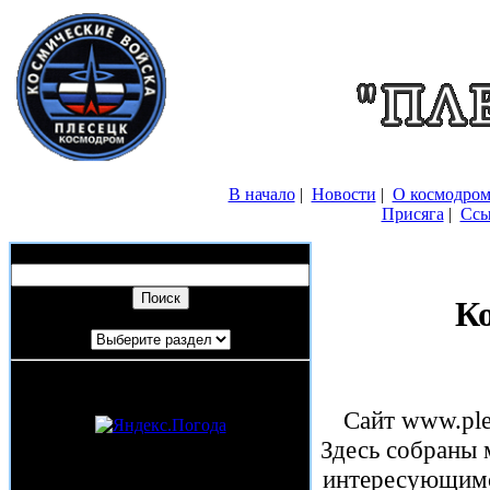
В начало
|
Новости
|
О космодром
Присяга
|
Ссы
Поиск по сайту:
К
Быстрый переход на страницы
Погода в Мирном
Сайт www.plese
Здесь собраны 
Сайты о космодроме "Плесецк" и
интересующимс
городе Мирный: