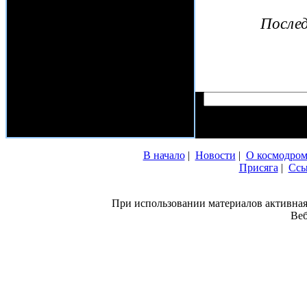
Послед
В начало
|
Новости
|
О космодром
Присяга
|
Ссы
При использовании материалов активная
Ве