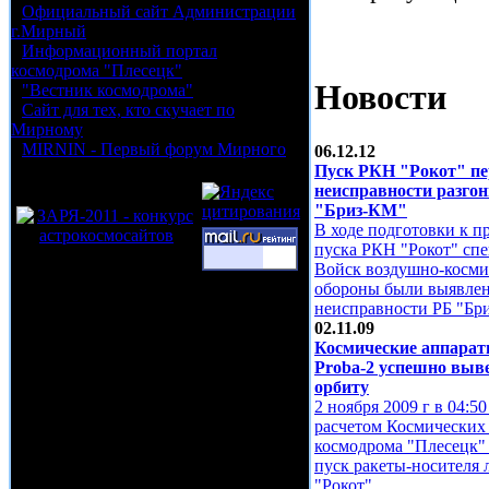
•
Официальный сайт Администрации
г.Мирный
•
Информационный портал
космодрома "Плесецк"
Новости
•
"Вестник космодрома"
•
Сайт для тех, кто скучает по
Мирному
•
MIRNIN - Первый форум Мирного
06.12.12
Пуск РКН "Рокот" пер
неисправности разгон
"Бриз-КМ"
В ходе подготовки к 
пуска РКН "Рокот" сп
Войск воздушно-косми
обороны были выявле
неисправности РБ "Б
02.11.09
Космические аппара
Proba-2 успешно выв
орбиту
2 ноября 2009 г в 04:
расчетом Космических 
космодрома "Плесецк"
пуск ракеты-носителя 
"Рокот"…