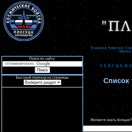
В начало
|
Новости
|
О ко
Присяга
Поиск по сайту:
А
Б
В
Г
Д
Е
Ж
З
Быстрый переход на страницы
Список 
Желаете знать больше?