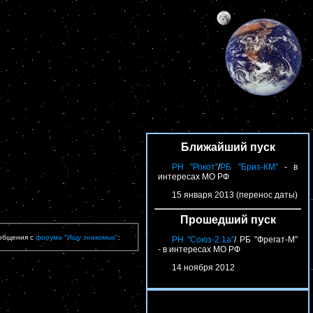
Ближайший пуск
РН "Рокот"
/
РБ "Бриз-КМ"
- в
интересах МО РФ
15 января 2013 (перенос даты)
Прошедший пуск
общения с
форума "Ищу знакомых"
:
РН "Союз-2.1а"
/ РБ "Фрегат-М"
- в интересах МО РФ
14 ноября 2012