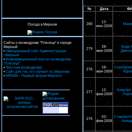
№
Дата
Ф
12-
280
Мар
Погода в Мирном
июн-2009
Сайты о космодроме "Плесецк" и городе
28-
Беда
Мирный:
279
мая-2009
Дмитр
•
Официальный сайт Администрации
г.Мирный
•
Информационный портал космодрома
"Плесецк"
19-
Серебряко
•
"Вестник космодрома"
278
мая-2009
Юрь
•
Сайт для тех, кто скучает по Мирному
•
MIRNIN - Первый форум Мирного
12-
Ковалёв 
277
фев-2009
Павл
03-
Стакнёв К
276
фев-2009
Аркад