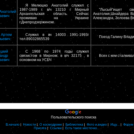
Я Мелюшко Анатолий служил с
1987-1989 г. в/ч 13210 г Мирный
"Лысый"ищет св
Анатолий
Архангельская область. Сейчас
Анатолия,Шнайдера В
аевич
проживаю на Украине
Александра, Золоева Вя
г.Днепродзержинске.
 Артем
Служил в вч 14003 1991-1993г
Поезд Галину Влади
ьевич
тел.89032865539
цкий
С 1968 по 1974 годы служил
андр
связистом в Мирном: в в/ч 32175 , в
Всех с кем сталкива
аевич
основном на УСБЧ
Пользовательского поиска
В начало
|
Новости
|
О космодроме
|
Библиотека
|
Фото и видео
|
Ищу...
|
Форум
Присяга
|
Ссылки
|
Есть такое местечко...