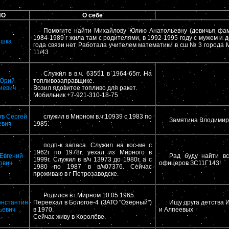
ИО
О себе
Помогите найти Михайлову Юлию Анатольевну (девичья фам
1984-1989 г жила там с родителями, в 1992-1995 году с мужем и 
ишка
года связи нет Работала учителем математики в сш № 3 города 
11/43
Служил в в.ч. 63551 в 1964-65гг. На
 Юрий
топливозаправщике.
иевич
Возил ядовитое топливо для ракет.
Мобильник +7-921-310-18-75
в Сергей
служил в Мирном в.ч.10939 с 1983 по
Замятина Влодимир
евич
1985.
подп-к запаса. Служил на кос-ме с
1962г по 1978г, уехал из Мирного в
Евгений
Рад буду найти в
1999г. Служил в в/ч 13973 до 1980г, а с
ович
офицеров ЗС11Г143!
1980 по 1987 в в/ч07376. Сейчас
проживаю в г Петрозаводске.
Родился в г.Мирном 10.05.1965.
онстантин
Переехал в Бологое-4 (ЗАТО "Озёрный")
Ищу друга детства 
ьевич
в 1970.
и Алпеевых
Сейчас живу в Королёве.