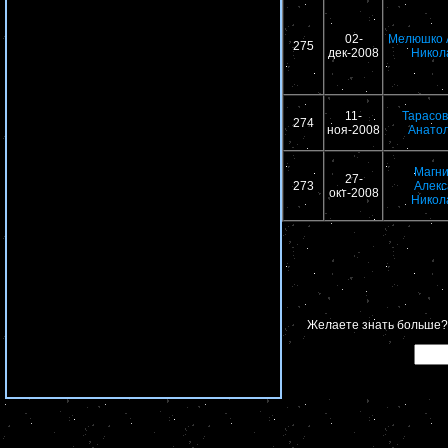
02-
Мелюшко 
275
дек-2008
Никол
11-
Тарасов
274
ноя-2008
Анатол
Магни
27-
273
Алекс
окт-2008
Никол
Желаете знать больше?