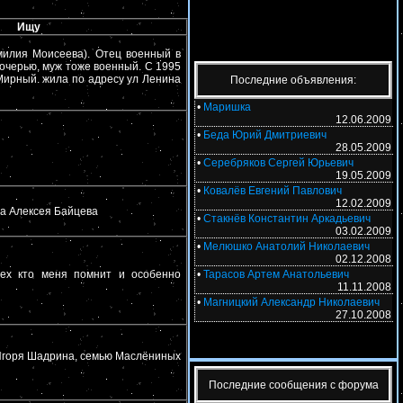
Ищу
илия Моисеева). Отец военный в
дочерью, муж тоже военный. С 1995
Мирный. жила по адресу ул Ленина
Последние объявления:
•
Маришка
12.06.2009
•
Беда Юрий Дмитриевич
28.05.2009
•
Серебряков Сергей Юрьевич
19.05.2009
•
Ковалёв Евгений Павлович
12.02.2009
а Алексея Байцева
•
Стакнёв Константин Аркадьевич
03.02.2009
•
Мелюшко Анатолий Николаевич
02.12.2008
•
Тарасов Артем Анатольевич
сех кто меня помнит и особенно
11.11.2008
•
Магницкий Александр Николаевич
27.10.2008
Игоря Шадрина, семью Маслёниных
Последние сообщения с форума