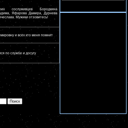
оих сослуживцев Бородкина
адима, Яфарова Дамира, Дурнева
чеслава. Мужики отзовитесь!
мировну и всех кто меня помнит
лся по службе и досугу