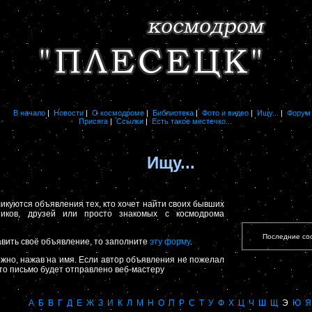
В начало
|
Новости
|
О космодроме
|
Библиотека
|
Фото и видео
|
Ищу...
|
Форум
Присяга
|
Ссылки
|
Есть такое местечко...
Ищу...
куются объявления тех, кто хочет найти своих бывших
сников, друзей или просто знакомых с космодрома
Последние со
ить своё объявление, то заполните
эту форму
.
но, нажав на имя. Если автор объявления не пожелал
, то письмо будет отправлено веб-мастеру
А
Б
В
Г
Д
Е
Ж
З
И
К
Л
М
Н
О
П
Р
С
Т
У
Ф
Х
Ц
Ч
Ш
Щ
Э
Ю
Я