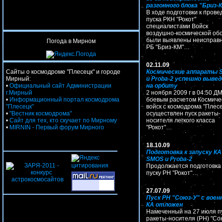
разгонного блока "Бриз-
В ходе подготовки к пров
пуска РКН "Рокот"
специалистами Войск
воздушно-космической об
были выявлены неисправ
Погода в Мирном
РБ "Бриз-КМ"…
02.11.09
Сайты о космодроме "Плесецк" и городе
Космические аппараты 
Мирный:
и Proba-2 успешно выве
•
Официальный сайт Администрации
на орбиту
г.Мирный
2 ноября 2009 г в 04:50 Д
•
Информационный портал космодрома
боевым расчетом Космиче
"Плесецк"
войск с космодрома "Плесе
•
"Вестник космодрома"
осуществлен пуск ракеты-
•
Сайт для тех, кто скучает по Мирному
носителя легкого класса
•
MIRNIN - Первый форум Мирного
"Рокот"…
18.10.09
Подготовка к запуску КА
SMOS и Proba-2
Продолжается подготовка 
пуску РН "Рокот"…
27.07.09
Пуск РН "Союз-У" с вое
КА отложен
Намеченный на 27 июля п
ракеты-носителя (РН) "Со