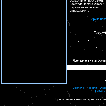
осуществлен пуск ракеты-
носителя легкого класса "Р
с тремя космическими
аппаратами…
Архив нов
Последн
Желаете знать бол
В начало
|
Новости
|
О ко
Присяга
При использовании материалов акти