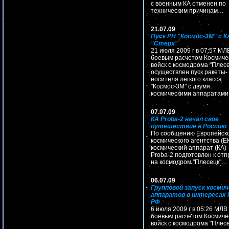
с военным КА отменен по
техническим причинам…
21.07.09
Пуск РН "Космос-3М" с К
"Стерх"
21 июля 2009 г в 07:57 МЛ
боевым расчетом Космиче
войск с космодрома "Плесе
осуществлен пуск ракеты-
носителя легкого класса
"Космос-3М" с двумя
космическими аппаратам
07.07.09
КА Proba-2 начал свое
путешествие в Россию
По сообщению Европейск
космического агентства (Е
космический аппарат (КА)
Proba-2 подготовлен к отп
на космодром "Плесецк"…
06.07.09
Групповой запуск космич
аппаратов в интересах
РФ
6 июля 2009 г в 05:26 МЛВ
боевым расчетом Космиче
войск с космодрома "Плесе