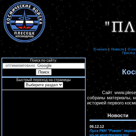
В начало
|
Новости
|
О ко
Присяга
Поиск по сайту:
Кос
Быстрый переход на страницы
Сайт www.plesetz
собраны материалы, к
историей первого косм
Новости
06.12.12
Пуск РКН "Рокот" перен
из-за неисправности